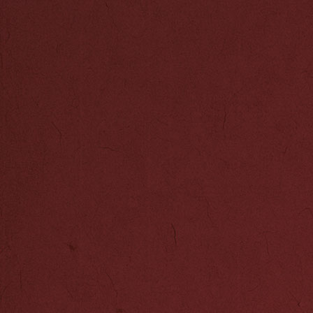
平三卫指挥千百
石，重修湄州天
又在长乐县南山
月建成，树立《
铭文：“永远长
者，大明宣德六
弘同官军人等，
这次航行，郑和