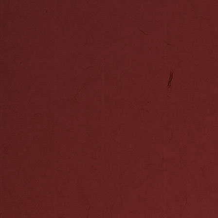
桑比克海峡。郑
但是根据史书上
《明实录》中的
太仓刘家港天妃
石刻“天妃应灵
现，在非洲的东
都发现了中国瓷
的瓷器。这些发
里过，而最有可