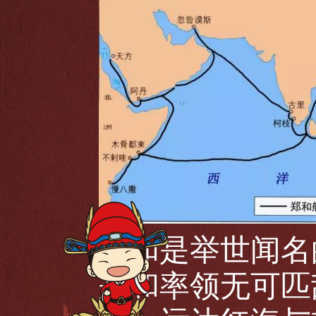
郑和是举世闻名
郑和率领无可匹