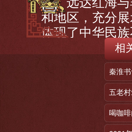
洋，远达红海与
和地区，充分展
体现了中华民族
精神，充分证明
相
门、走向世界，
秦淮书
友好往来。
郑和下西洋最远
五老村
1407年7月
喝咖啡
队乘坐海船出海