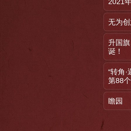
202
百四十多条官船
的国家也有三十
无为创
地区。
升国旗
郑和下西洋加深
诞！
次下西洋的经历
“转角
国的途中，他因
第88
和下西洋的经历
瞻园
郑和下西洋曾经
家，到达最远的