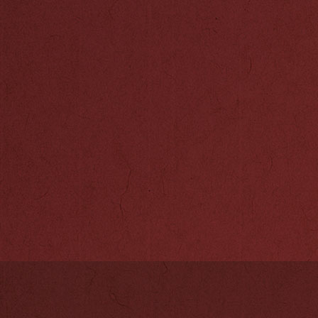
第七次下西洋：
宣德五年（14
斯等国，随行有
保洪保等人。第
闻记·下西洋》
手、通事、办事
手、民梢等共27
宣德六年（14
长乐港，在长乐