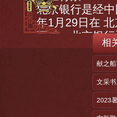
北京银行是经中
年1月29日在 
而成，北京银行
相
有限公司"。北
一，北京银行成
献之船
发展历史
文采书
北京银行成立于
份制 北京银行
202
依托中国经济腾