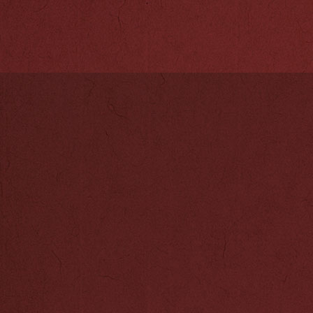
公司"。2004
国银监会北京监
复》(京银监复[2
京市商业银行股
公司"。