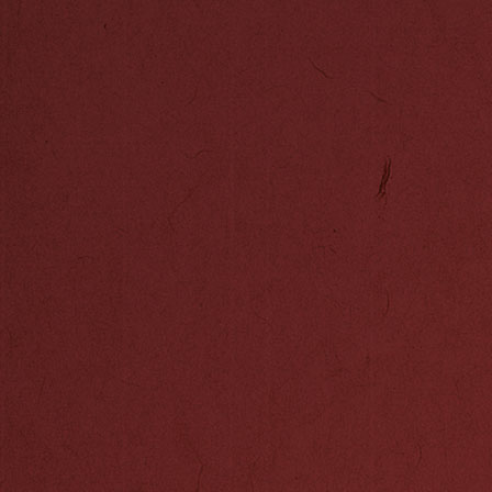
报告显示，去年全
元，同比增长19
司实现利息净收入
公司营业收入的
折叠机构更名
北京银行1998
商行政管理局《
通知》(银发[1
作银行股份有限