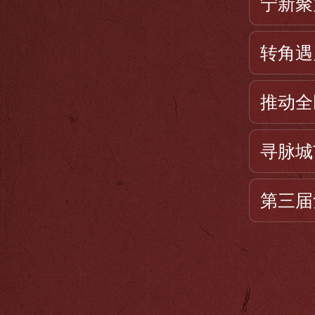
宁新聚
市、跨区域、综
转角遇
截至2014年
州、长沙、南京
推动全
锡等14个城市
寻脉城
庆、浙江文成及
第三届
姆斯特丹代表处
银消费金融公司
司，开辟和探索