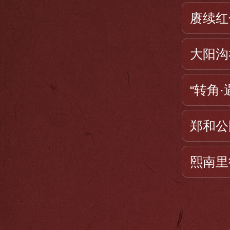
赓续红
大阳沟
“转角
郑和公
熙南里