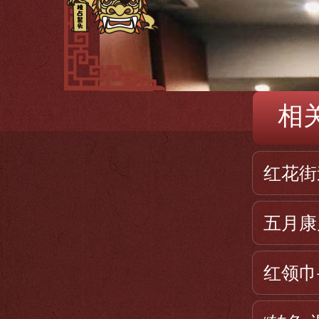
相
红花街
五月康
红领巾