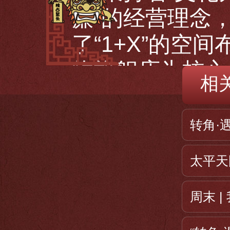
廉”的经营理念
了“1+X”的
物旗舰店为核心
相
佳人主题店，江
店等。
转角·
太平天
周末 