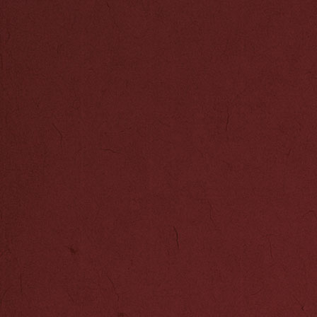
彩、秦淮八艳、
8000余款文
类、文化生活类
步，2016年销售
万，2018年销售
万元,“秦淮礼
产品除了受到广
品创新创意大赛
苏”旅游纪念品