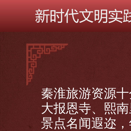
秦淮旅游资源十
大报恩寺、熙南
景点名闻遐迩，