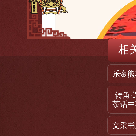
相
乐金熊
“转角
茶话中
文采书