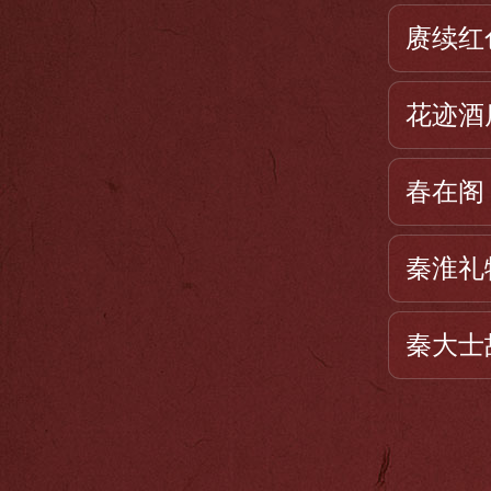
赓续红
花迹酒
春在阁
秦淮礼
秦大士