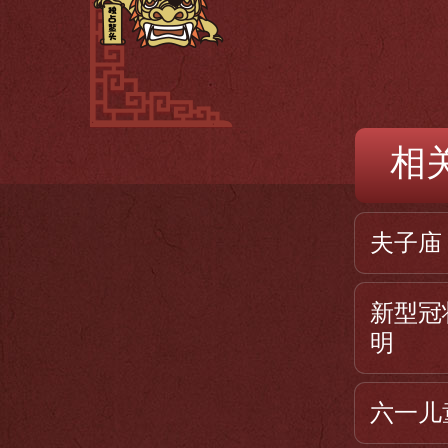
相
夫子庙
新型冠
明
六一儿