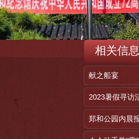
相关信
献之船宴
2023暑假寻
郑和公园内晨