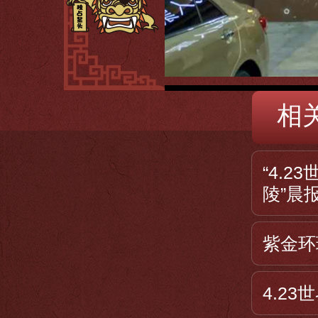
相
“4.
陵”晨报
紫金环
4.2